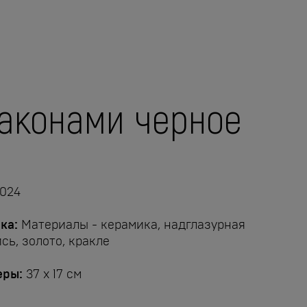
аконами черное
024
ка:
Материалы - керамика, надглазурная
сь, золото, кракле
еры:
37 x 17 см