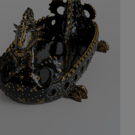
.
н
ж
в