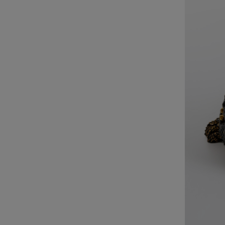
Главная
О художнике
Живопись
Скульптура/Керамика
Выставки