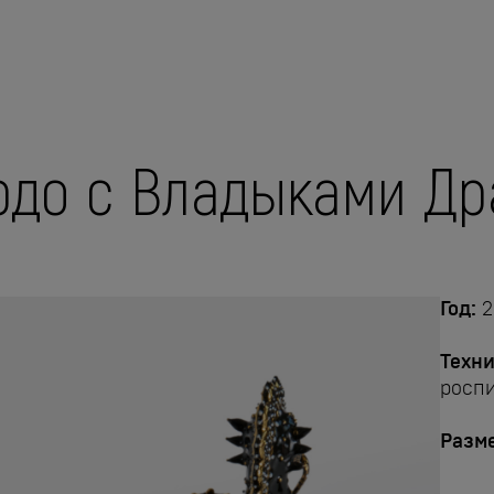
до с Владыками Др
Год:
2
Техни
роспи
Разм