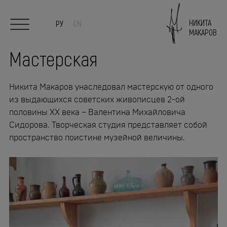
НИКИТА
РУ
EN
МАКАРОВ
Мастерская
Главная
Никита Макаров унаследовал мастерскую от одного
О художнике
из выдающихся советских живописцев 2-ой
половины XX века – Валентина Михайловича
Сидорова. Творческая студия представляет собой
Живопись
пространство поистине музейной величины.
Скульптура/Керамика
Выставки
СМИ