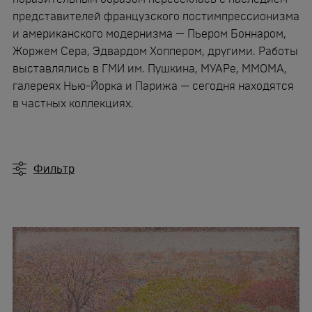
Мастерская
представителей французского постимпрессионизма
и американского модернизма — Пьером Боннаром,
Жоржем Сера, Эдвардом Хоппером, другими. Работы
Контакты
выставлялись в ГМИ им. Пушкина, МУАРе, ММОМА,
галереях Нью-Йорка и Парижа — сегодня находятся
в частных коллекциях.
Фильтр
2005
2006
2007
2008
2009
2010
2011
2012
2013
2014
2015
2016