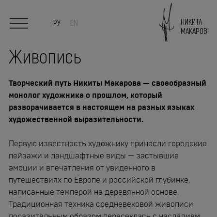
НИКИТА
РУ
EN
МАКАРОВ
Живопись
Главная
Творческий путь Никиты Макарова — своеобразный
О художнике
монолог художника о прошлом, который
разворачивается в настоящем на разных языках
художественной выразительности.
Живопись
Первую известность художнику принесли городские
Скульптура/Керамика
пейзажи и ландшафтные виды — застывшие
эмоции и впечатления от увиденного в
Выставки
путешествиях по Европе и российской глубинке,
написанные темперой на деревянной основе.
СМИ
Традиционная техника средневековой живописи
поразительным образом пересеклась с наследием